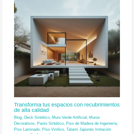
Transforma tus espacios con recubrimientos
de alta calidad
Blog
,
Deck Sintético
,
Muro Verde Artificial
,
Muros
Decorativos
,
Pasto Sintético
,
Piso de Madera de Ingeniería
,
Piso Laminado
,
Piso Vinílico
,
Tatami Japonés Imitación