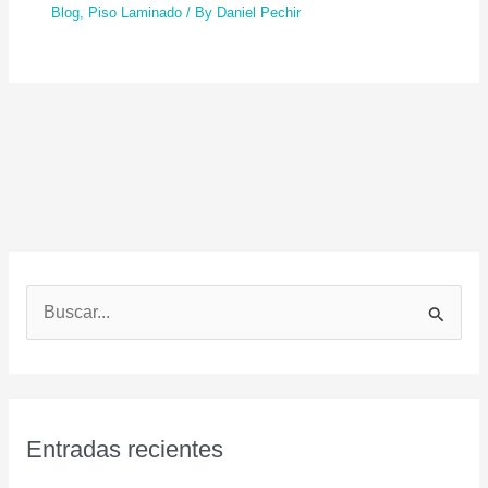
Blog
,
Piso Laminado
/ By
Daniel Pechir
B
u
s
c
a
Entradas recientes
r