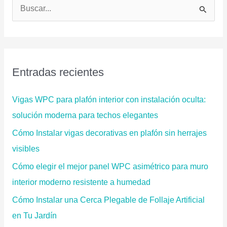
B
u
s
c
a
Entradas recientes
r
p
Vigas WPC para plafón interior con instalación oculta:
o
solución moderna para techos elegantes
r
Cómo Instalar vigas decorativas en plafón sin herrajes
:
visibles
Cómo elegir el mejor panel WPC asimétrico para muro
interior moderno resistente a humedad
Cómo Instalar una Cerca Plegable de Follaje Artificial
en Tu Jardín