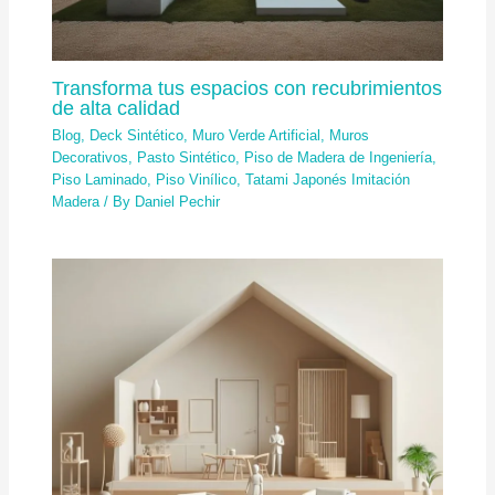
Transforma tus espacios con recubrimientos
de alta calidad
Blog
,
Deck Sintético
,
Muro Verde Artificial
,
Muros
Decorativos
,
Pasto Sintético
,
Piso de Madera de Ingeniería
,
Piso Laminado
,
Piso Vinílico
,
Tatami Japonés Imitación
Madera
/ By
Daniel Pechir