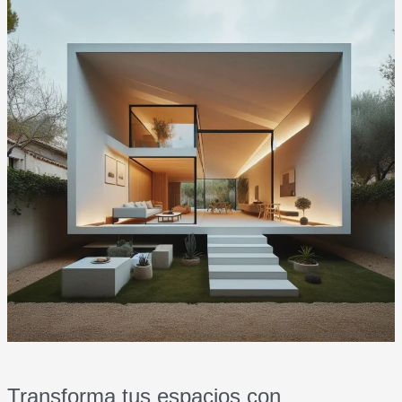
y
rendimiento
para
cualquier
espacio
Transforma tus espacios con