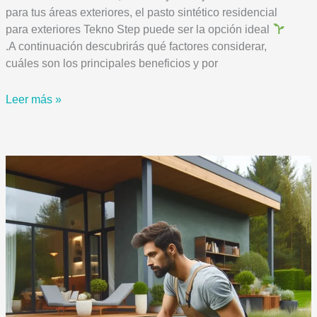
para tus áreas exteriores, el pasto sintético residencial
para exteriores Tekno Step puede ser la opción ideal
.A continuación descubrirás qué factores considerar,
cuáles son los principales beneficios y por
Cómo
Leer más »
elegir
el
mejor
pasto
sintético
residencial
para
exteriores
|
Tekno
Step