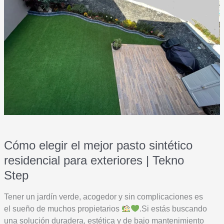
canchas
deportivas?
Cómo elegir el mejor pasto sintético
residencial para exteriores | Tekno
Step
Tener un jardín verde, acogedor y sin complicaciones es
el sueño de muchos propietarios
.Si estás buscando
una solución duradera, estética y de bajo mantenimiento