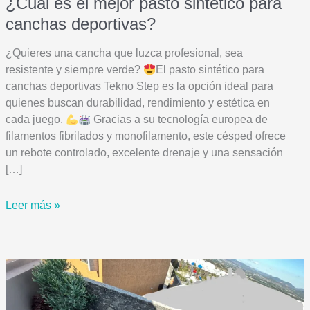
¿Cuál es el mejor pasto sintético para
canchas deportivas?
¿Quieres una cancha que luzca profesional, sea
resistente y siempre verde?
El pasto sintético para
canchas deportivas Tekno Step es la opción ideal para
quienes buscan durabilidad, rendimiento y estética en
cada juego.
Gracias a su tecnología europea de
filamentos fibrilados y monofilamento, este césped ofrece
un rebote controlado, excelente drenaje y una sensación
[…]
¿Cuál
Leer más »
es
el
mejor
pasto
sintético
para