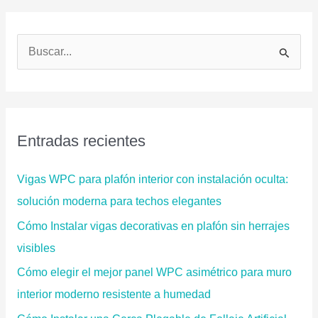
B
u
s
c
a
Entradas recientes
r
p
Vigas WPC para plafón interior con instalación oculta:
o
solución moderna para techos elegantes
r
Cómo Instalar vigas decorativas en plafón sin herrajes
:
visibles
Cómo elegir el mejor panel WPC asimétrico para muro
interior moderno resistente a humedad