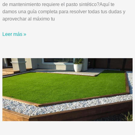
de mantenimiento requiere el pasto sintético?Aquí te
damos una guía completa para resolver todas tus dudas y
aprovechar al máximo tu
¿Qué
Leer más »
mantenimiento
necesita
el
pasto
sintético
residencial
y
deportivo?
Guía
completa
2025