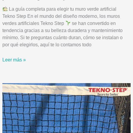
La guía completa para elegir tu muro verde artificial
Tekno Step En el mundo del diseño moderno, los muros
verdes artificiales Tekno Step
se han convertido en
tendencia gracias a su belleza duradera y mantenimiento
mínimo. Si te preguntas cuánto duran, cómo se instalan o
por qué elegirlos, aquí te lo contamos todo
¿Cuánto
Leer más »
dura
un
muro
verde
artificial
y
cómo
elegir
el
mejor?