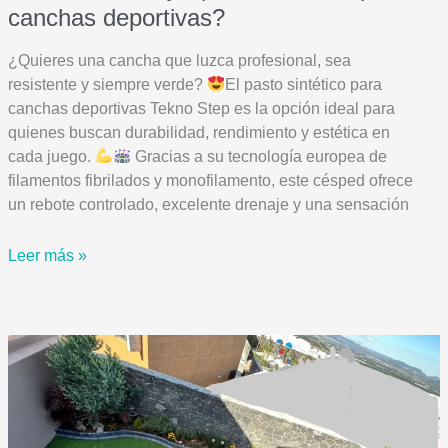
canchas deportivas?
¿Quieres una cancha que luzca profesional, sea
resistente y siempre verde?
El pasto sintético para
canchas deportivas Tekno Step es la opción ideal para
quienes buscan durabilidad, rendimiento y estética en
cada juego.
Gracias a su tecnología europea de
filamentos fibrilados y monofilamento, este césped ofrece
un rebote controlado, excelente drenaje y una sensación
¿Cuál
Leer más »
es
el
mejor
pasto
sintético
para
canchas
deportivas?