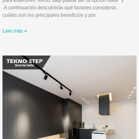
para exteriores Tekno Step puede ser la opción ideal
.A continuación descubrirás qué factores considerar,
cuáles son los principales beneficios y por
Cómo
Leer más »
elegir
el
mejor
pasto
sintético
residencial
para
exteriores
|
Tekno
Step