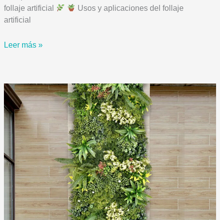
follaje artificial
Usos y aplicaciones del follaje
artificial
Cómo
Leer más »
Instalar
una
Cerca
Plegable
de
Follaje
Artificial
en
Tu
Jardín