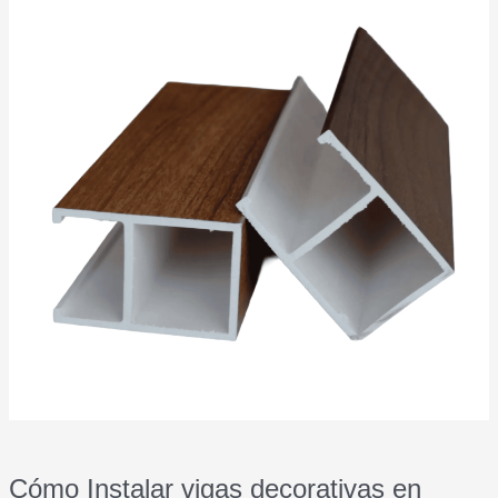
instalación
oculta:
solución
moderna
para
techos
elegantes
Cómo Instalar vigas decorativas en