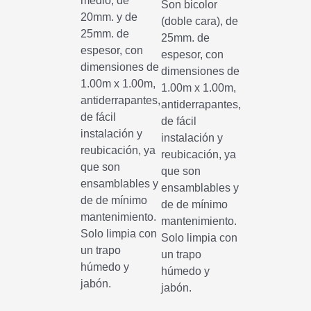
medio, de
Son bicolor
20mm. y de
(doble cara), de
25mm. de
25mm. de
espesor, con
espesor, con
dimensiones de
dimensiones de
1.00m x 1.00m,
1.00m x 1.00m,
antiderrapantes,
antiderrapantes,
de fácil
de fácil
instalación y
instalación y
reubicación, ya
reubicación, ya
que son
que son
ensamblables y
ensamblables y
de de mínimo
de de mínimo
mantenimiento.
mantenimiento.
Solo limpia con
Solo limpia con
un trapo
un trapo
húmedo y
húmedo y
jabón.
jabón.