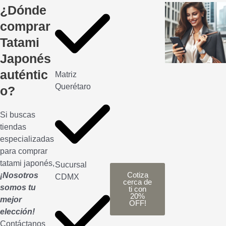
¿Dónde
comprar
Tatami
Japonés
auténtic
Matriz
Querétaro
o?
Si buscas
tiendas
especializadas
para comprar
tatami japonés,
Sucursal
¡Nosotros
Cotiza
CDMX
cerca de
somos tu
ti con
20%
mejor
OFF!
elección!
Contáctanos