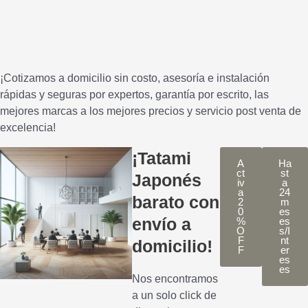
¡Cotizamos a domicilio sin costo, asesoría e instalación
rápidas y seguras por expertos, garantía por escrito, las
mejores marcas a los mejores precios y servicio post venta de
excelencia!
¡Tatami
A
Ha
ct
st
Japonés
iv
a
a
24
barato con
2
m
0
es
envío a
%
es
O
s/I
F
nt
domicilio!
F
er
es
es
Nos encontramos
a un solo click de