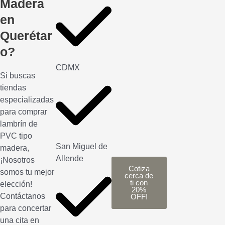
Madera
en
Querétar
o?
CDMX
Si buscas
tiendas
especializadas
para comprar
lambrín de
PVC tipo
San Miguel de
madera,
Allende
¡Nosotros
Cotiza
somos tu mejor
cerca de
ti con
elección!
20%
Contáctanos
OFF!
para concertar
una cita en