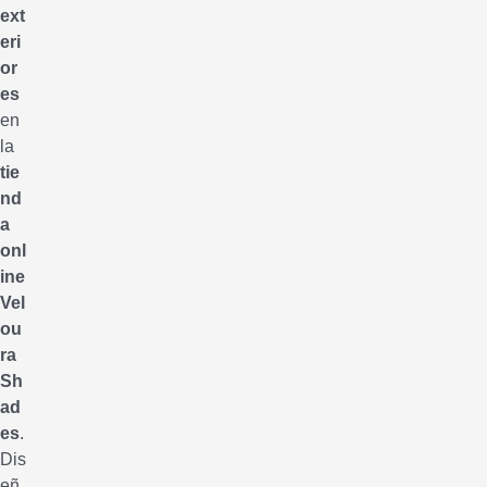
ext
eri
or
es
en
la
tie
nd
a
onl
ine
Vel
ou
ra
Sh
ad
es
.
Dis
eñ