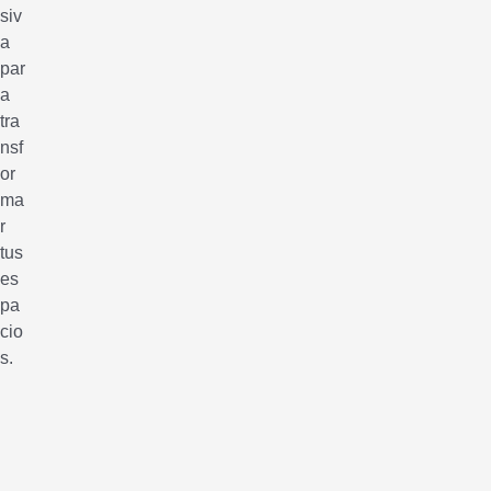
siv
a
par
a
tra
nsf
or
ma
r
tus
es
pa
cio
s.