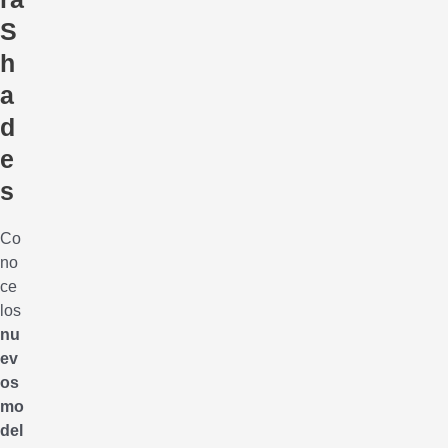
S
h
a
d
e
s
Co
no
ce
los
nu
ev
os
mo
del