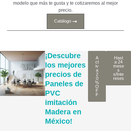
modelo que más te gusta y te cotizaremos al mejor
precio.
Catálogo
¡Descubre
A
Hast
ct
a 24
los mejores
iv
mese
a
s
precios de
2
s/Inte
0
reses
Paneles de
%
O
F
PVC
F
imitación
Madera en
México!