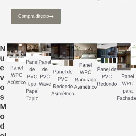
Compra directo
N
u
Panel
Panel
Panel
e
Panel
Panel de
de
de
Panel de
WPC
WPC
v
Panel
PVC
PVC
PVC
PVC
Ranurado
Acústico
WPC
Redondo
tipo
Wave
o
Redondo
Asimétrico
para
Papel
Asimétrico
s
Fachada
Tapiz
M
o
d
el