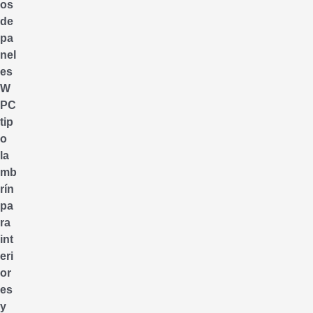
os
de
pa
nel
es
W
PC
tip
o
la
mb
rín
pa
ra
int
eri
or
es
y