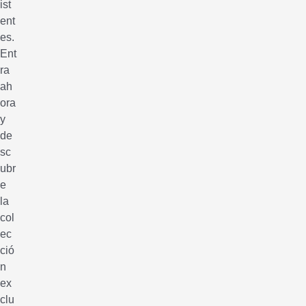
ist
ent
es.
Ent
ra
ah
ora
y
de
sc
ubr
e
la
col
ec
ció
n
ex
clu