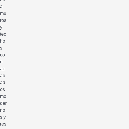
a
mu
ros
y
tec
ho
s
co
n
ac
ab
ad
os
mo
der
no
s y
res