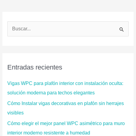
B
u
s
c
a
Entradas recientes
r
p
Vigas WPC para plafón interior con instalación oculta:
o
solución moderna para techos elegantes
r
Cómo Instalar vigas decorativas en plafón sin herrajes
:
visibles
Cómo elegir el mejor panel WPC asimétrico para muro
interior moderno resistente a humedad