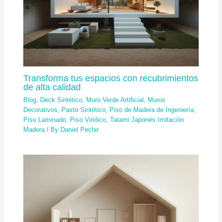
Transforma tus espacios con recubrimientos
de alta calidad
Blog
,
Deck Sintético
,
Muro Verde Artificial
,
Muros
Decorativos
,
Pasto Sintético
,
Piso de Madera de Ingeniería
,
Piso Laminado
,
Piso Vinílico
,
Tatami Japonés Imitación
Madera
/ By
Daniel Pechir