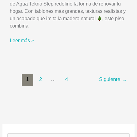
de Agua Tekno Step redefine la forma de renovar tu
hogar. Con tablones más grandes, texturas realistas y
un acabado que imita la madera natural
, este piso
combina
Piso
Leer más »
Laminado
Click
Magnus
a
Prueba
1
2
…
4
Siguiente
→
de
Agua
Tekno
Step:
Estilo,
Resistencia
y
Fácil