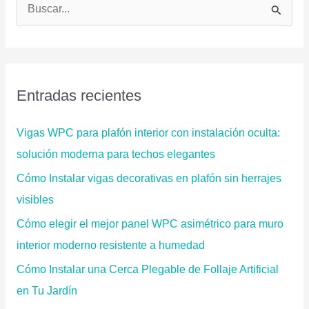
B
Instalación
u
s
c
a
Entradas recientes
r
p
Vigas WPC para plafón interior con instalación oculta:
o
solución moderna para techos elegantes
r
Cómo Instalar vigas decorativas en plafón sin herrajes
:
visibles
Cómo elegir el mejor panel WPC asimétrico para muro
interior moderno resistente a humedad
Cómo Instalar una Cerca Plegable de Follaje Artificial
en Tu Jardín