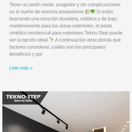
Tener un jardín verde, acogedor y sin complicaciones
es el sueño de muchos propietarios
.Si estás
buscando una solución duradera, estética y de bajo
mantenimiento para tus áreas exteriores, el pasto
sintético residencial para exteriores Tekno Step puede
ser la opción ideal
.A continuación descubrirás qué
factores considerar, cuáles son los principales
beneficios y por
Cómo
Leer más »
elegir
el
mejor
pasto
sintético
residencial
para
exteriores
|