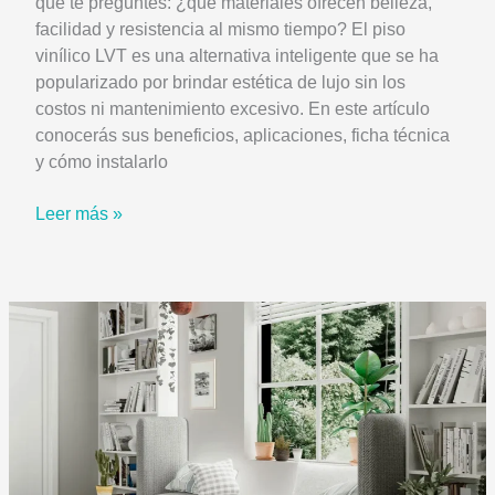
que te preguntes: ¿qué materiales ofrecen belleza,
facilidad y resistencia al mismo tiempo? El piso
vinílico LVT es una alternativa inteligente que se ha
popularizado por brindar estética de lujo sin los
costos ni mantenimiento excesivo. En este artículo
conocerás sus beneficios, aplicaciones, ficha técnica
y cómo instalarlo
¿Por
Leer más »
qué
elegir
piso
vinílico
LVT
para
hogares
y
oficinas?