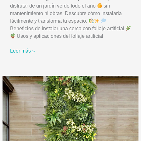
disfrutar de un jardín verde todo el año
sin
mantenimiento ni obras. Descubre cómo instalarla
fácilmente y transforma tu espacio.
Beneficios de instalar una cerca con follaje artificial
Usos y aplicaciones del follaje artificial
Cómo
Leer más »
Instalar
una
Cerca
Plegable
de
Follaje
Artificial
en
Tu
Jardín