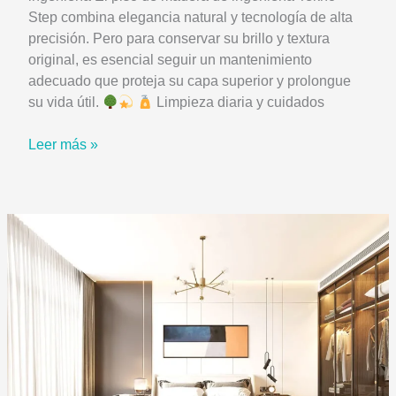
Step combina elegancia natural y tecnología de alta
precisión. Pero para conservar su brillo y textura
original, es esencial seguir un mantenimiento
adecuado que proteja su capa superior y prolongue
su vida útil.
Limpieza diaria y cuidados
Cómo
Leer más »
cuidar
tu
Piso
de
Madera
de
Ingeniería
Tekno
Step
para
mantenerlo