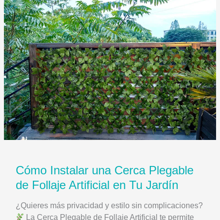
WPC
asimétrico
para
muro
interior
moderno
resistente
a
humedad
Cómo Instalar una Cerca Plegable
de Follaje Artificial en Tu Jardín
¿Quieres más privacidad y estilo sin complicaciones?
La Cerca Plegable de Follaje Artificial te permite