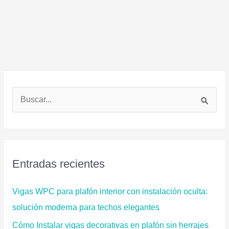
con
recubrimientos
de
alta
calidad
B
u
s
c
a
Entradas recientes
r
p
Vigas WPC para plafón interior con instalación oculta:
o
solución moderna para techos elegantes
r
Cómo Instalar vigas decorativas en plafón sin herrajes