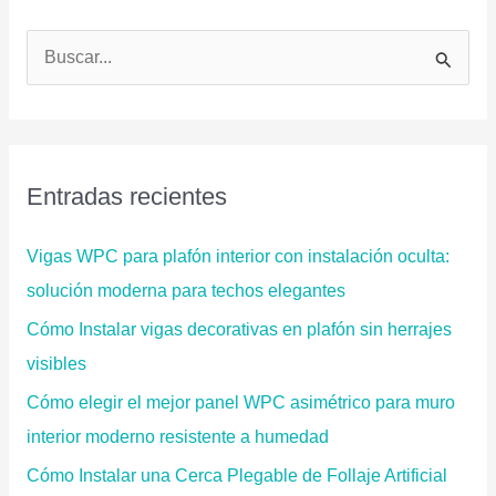
B
u
s
c
a
Entradas recientes
r
p
Vigas WPC para plafón interior con instalación oculta:
o
solución moderna para techos elegantes
r
Cómo Instalar vigas decorativas en plafón sin herrajes
:
visibles
Cómo elegir el mejor panel WPC asimétrico para muro
interior moderno resistente a humedad
Cómo Instalar una Cerca Plegable de Follaje Artificial