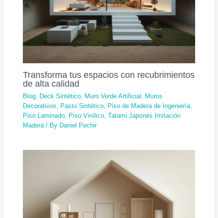
Transforma tus espacios con recubrimientos
de alta calidad
Blog
,
Deck Sintético
,
Muro Verde Artificial
,
Muros
Decorativos
,
Pasto Sintético
,
Piso de Madera de Ingeniería
,
Piso Laminado
,
Piso Vinílico
,
Tatami Japonés Imitación
Madera
/ By
Daniel Pechir