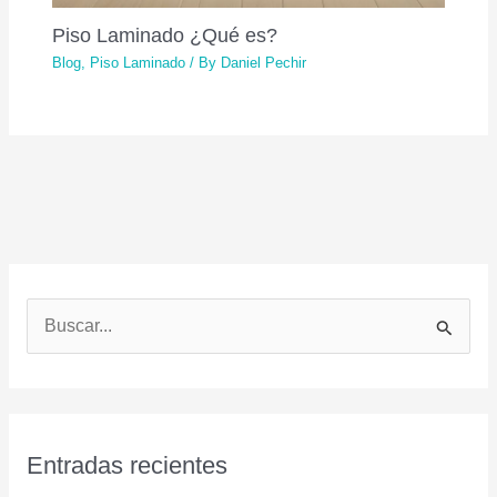
Piso Laminado ¿Qué es?
Blog
,
Piso Laminado
/ By
Daniel Pechir
B
u
s
c
a
Entradas recientes
r