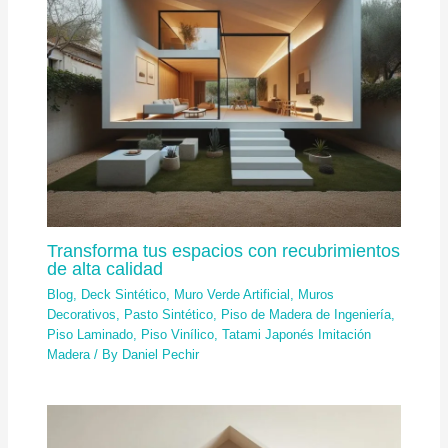
Transforma tus espacios con recubrimientos
de alta calidad
Blog
,
Deck Sintético
,
Muro Verde Artificial
,
Muros
Decorativos
,
Pasto Sintético
,
Piso de Madera de Ingeniería
,
Piso Laminado
,
Piso Vinílico
,
Tatami Japonés Imitación
Madera
/ By
Daniel Pechir