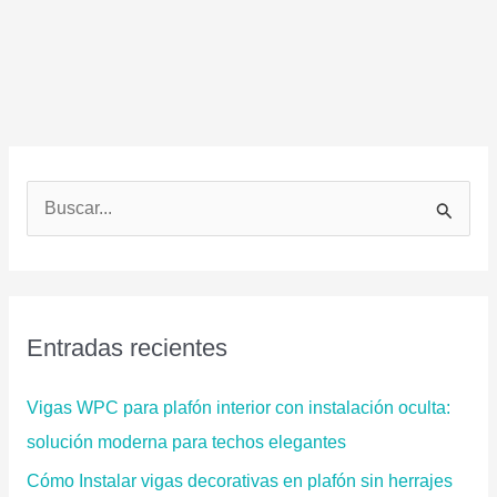
B
u
s
c
a
Entradas recientes
r
p
Vigas WPC para plafón interior con instalación oculta:
o
solución moderna para techos elegantes
r
Cómo Instalar vigas decorativas en plafón sin herrajes